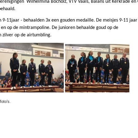
erenigingen Wilhelmina Bocholz, VTV Vaals, Balans uit Kerkrade en
behaald.
n 9-11jaar - behaalden 3x een gouden medaille. De meisjes 9-11 jaar
 en op de mintrampoline. De junioren behaalde goud op de
zilver op de airtumbling.
foto's.